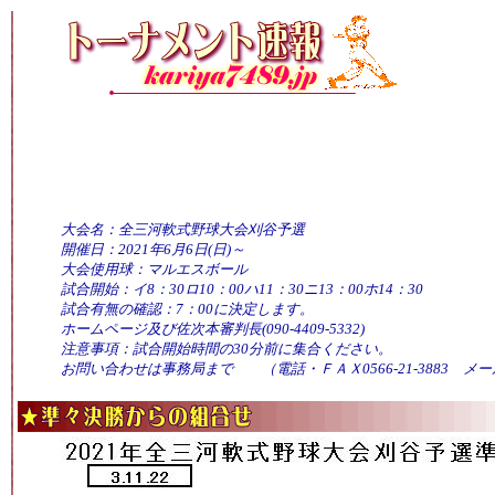
大会名：
全三河軟式野球大会刈谷予選
開催日：2021年6月6日(日)～
大会使用球：マルエスボール
試合開始：イ8：30ロ10：00ハ11：30ニ13：00ホ14：30
試合有無の確認：7：00に決定します。
ホームページ及び佐次本審判長(090-4409-5332)
注意事項：試合開始時間の30分前に集合ください。
お問い合わせは事務局まで （電話・ＦＡＸ0566-21-3883 メール： inf